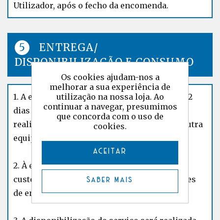
Utilizador, após o fecho da encomenda.
ENTREGA/
DISPONIBILIZAÇÃO E CONSUMO
Os cookies ajudam-nos a
melhorar a sua experiência de
1. A entrega das encomendas realiza-se até 22
utilização na nossa loja. Ao
continuar a navegar, presumimos
dias úteis após a encomenda. A entrega é
que concorda com o uso de
realizada pela empresa CTT EXPRESSO ou outra
cookies.
equiparada, na falha desta.
ACEITAR
2. À encomenda poderão ser acrescidos os
custos de portes de envio. Ver tabela de portes
Saber mais
de envio.