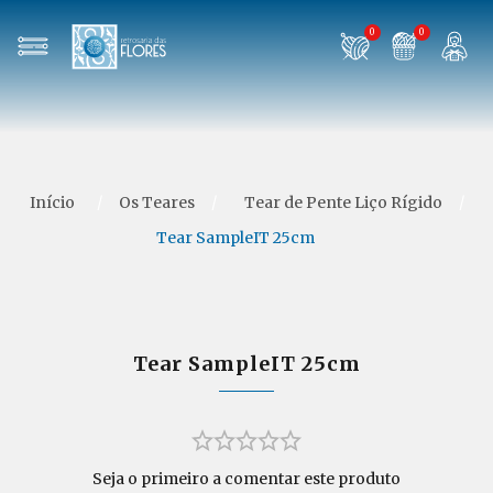
0
0
Início
/
Os Teares
/
Tear de Pente Liço Rígido
/
Tear SampleIT 25cm
Tear SampleIT 25cm
Seja o primeiro a comentar este produto