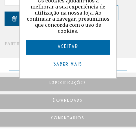
Os cookies ajudam-nos a
melhorar a sua experiência de
utilização na nossa loja. Ao
continuar a navegar, presumimos
que concorda com o uso de
FABRICANTE:
Ashford
cookies.
PARTILHAR
ACEITAR
Saber mais
Detalhes
Especificações
Downloads
Comentários