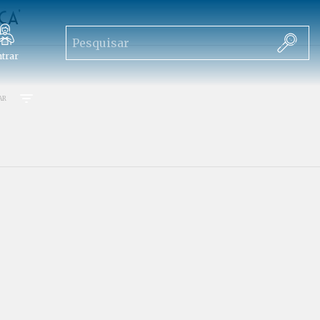
ca'
trar
AR