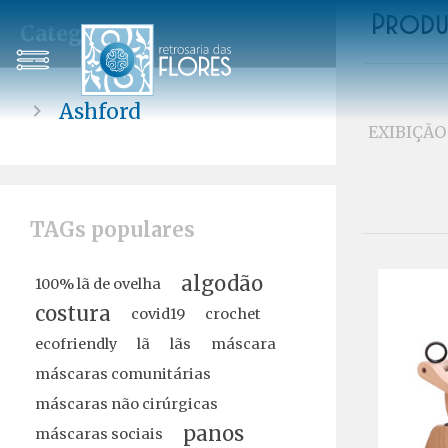
Produ
Categorias
Ashford
EXIBIÇÃO
TAGs populares
algodão
100% lã de ovelha
costura
covid19
crochet
ecofriendly
lã
lãs
máscara
máscaras comunitárias
máscaras não cirúrgicas
panos
máscaras sociais