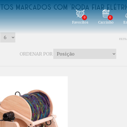
tos marcados com 'roda fiar elétri
0
0
Favoritos
Carrinho
En
FILTR
ORDENAR POR