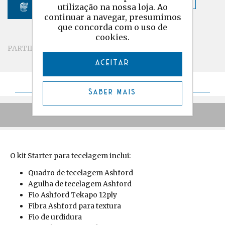
utilização na nossa loja. Ao
continuar a navegar, presumimos
FABRICANTE:
Ashford
que concorda com o uso de
cookies.
PARTILHAR
ACEITAR
Detalhes
Saber mais
Comentários
O kit Starter para tecelagem inclui:
Quadro de tecelagem Ashford
Agulha de tecelagem Ashford
Fio Ashford Tekapo 12ply
Fibra Ashford para textura
Fio de urdidura