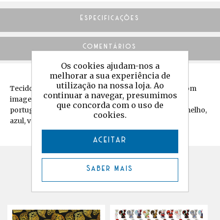
Especificações
Comentários
Os cookies ajudam-nos a
melhorar a sua experiência de
utilização na nossa loja. Ao
Tecido estampado em half-panamá de algodão de com
continuar a navegar, presumimos
imagens das casas tradicionais das aldeias de xisto
que concorda com o uso de
portuguesas em tons de ocre, cinzento, laranja, vermelho,
cookies.
azul, verde e rosa.
ACEITAR
Produtos relacionados
Saber mais